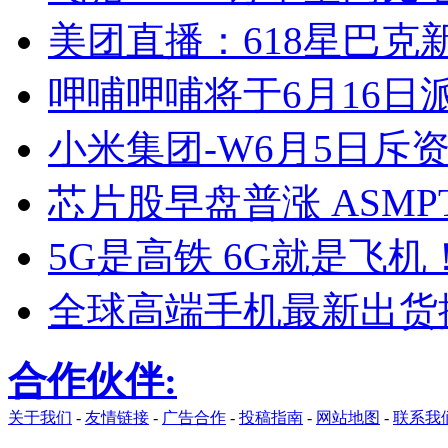
美团直播：618星巴克
呷哺呷哺将于6月16日派
小米集团-W6月5日斥资约
芯片股早盘普涨 ASM
5G是高铁 6G就是飞
全球高端手机最新出货
合作伙伴:
关于我们
-
友情链接
-
广告合作
-
投稿指南
-
网站地图
-
联系我