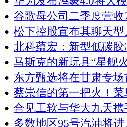
华为发布鸿蒙4.0将大
谷歌母公司二季度营收7
松下控股宣布其聊天型人工
北科蕴宏：新型低碳胶
马斯克的新玩具“星舰火
东方甄选将在甘肃专场
蔡崇信的第一把火！菜
合见工软与华大九天携
多数地区95号汽油将进