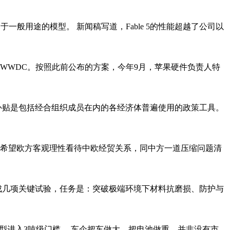
为可安全用于一般用途的模型。 新闻稿写道，Fable 5的性能超越了公司以
一届WWDC。按照此前公布的方案，今年9月，苹果硬件负责人特
，补贴是包括经合组织成员在内的各经济体普遍使用的政策工具。
。希望欧方客观理性看待中欧经贸关系，同中方一道压缩问题清
完成几项关键试验，任务是：突破极端环境下材料抗磨损、防护与
舰车型进入3吨级门槛。 车企把车做大、把电池做重，并非没有市