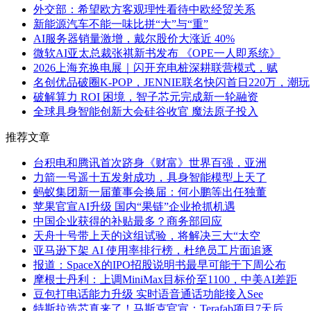
外交部：希望欧方客观理性看待中欧经贸关系
新能源汽车不能一味比拼“大”与“重”
AI服务器销量激增，戴尔股价大涨近 40%
微软AI亚太总裁张祺新书发布 《OPE一人即系统》
2026上海充换电展｜闪开充电桩深耕联营模式，赋
名创优品破圈K-POP，JENNIE联名快闪首日220万，潮玩
破解算力 ROI 困境，智子芯元完成新一轮融资
全球具身智能创新大会硅谷收官 魔法原子投入
推荐文章
台积电和腾讯首次跻身《财富》世界百强，亚洲
力箭一号遥十五发射成功，具身智能模型上天了
蚂蚁集团新一届董事会换届：何小鹏等出任独董
苹果官宣AI升级 国内“果链”企业抢抓机遇
中国企业获得的补贴最多？商务部回应
天舟十号带上天的这组试验，将解决三大“太空
亚马逊下架 AI 使用率排行榜，杜绝员工片面追逐
报道：SpaceX的IPO招股说明书最早可能于下周公布
摩根士丹利：上调MiniMax目标价至1100，中美AI差距
豆包打电话能力升级 实时语音通话功能接入See
特斯拉造芯真来了！马斯克官宣：Terafab项目7天后