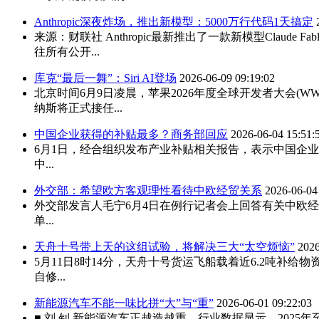
Anthropic深夜炸场，推出新模型：5000万行代码1天搞定
来源：财联社 Anthropic最新推出了一款新模型Claude 
往所有公开...
库克“最后一舞”：Siri AI登场
2026-06-09 09:19:02
北京时间6月9日凌晨，苹果2026年度全球开发者大会(
纳斯将正式接任...
中国企业获得的补贴最多？商务部回应
2026-06-04 15:51:
6月1日，经合组织发布产业补贴相关报告，表示中国企
中...
外交部：希望欧方客观理性看待中欧经贸关系
2026-06-04
外交部发言人毛宁6月4日在例行记者会上回答有关中欧
单...
天舟十号带上天的这组试验，将解决三大“太空烦恼”
2026
5月11日8时14分，天舟十号货运飞船载着近6.2吨
自修...
新能源汽车不能一味比拼“大”与“重”
2026-06-01 09:22:03
■ 刘 钊 新能源汽车正越造越重。行业数据显示，202