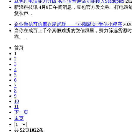
豆包打电话能力升级 实时语音通话功能接入Seeduplex
202
新浪科技讯 4月9日午间消息，豆包官方发文称，打电话能力
复杂声...
企业微信可信库存尾货群——“小圈聚会”微信小程序
2026
当你在成百上千个真假难辨的微信群里，费力筛选货源时
靠、...
首页
1
2
3
4
5
6
7
8
9
10
11
下一页
末页
共
52
页
1022
条