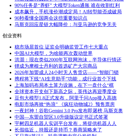
90%任务是“养虾” 大模型Token通胀 谁在收割红利
成本飙升，手机涨价潮成定局！AI转型能否成破局
90秒看懂全国两会这些重要知识点
马斯克回应星链大幅降价：与亚马逊的竞争无关
创业资料
稳市场居首位 证监会明确监管工作七大重点
中国AI大模型，为啥能再次轰动世界
洪灝：现在类似2000年互联网泡沫，半导体行情还
锂成为摩根士丹利的首选矿产大宗商品
2026年加盟成人24小时无人售货店——“智能门锁
携程将下线“AI生意助手”功能，成行业首个下线
上海加码布局本土算力设施，在下一盘什么“棋
全球资本开支创下新高之际，英伟达再迎季度业
豆包大模型1.8正式发布，阿里千问App接入高德
电影市场再掀“热浪” 《疯狂动物城2》预售票房
一夜封神！谷歌Gemini 3.0 Pro发布即屠榜 马斯克奥
中国—东盟自贸区3.0升级版议定书正式签署
宇树四足机器人实训平台发布，将提供机器人人
长假临近，持股还是持币？券商策略来了