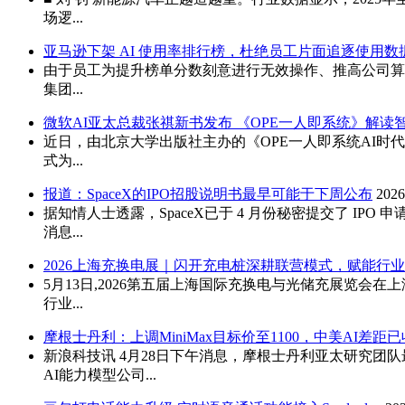
场逻...
亚马逊下架 AI 使用率排行榜，杜绝员工片面追逐使用数
由于员工为提升榜单分数刻意进行无效操作、推高公司算力
集团...
微软AI亚太总裁张祺新书发布 《OPE一人即系统》解读
近日，由北京大学出版社主办的《OPE一人即系统AI
式为...
报道：SpaceX的IPO招股说明书最早可能于下周公布
2026
据知情人士透露，SpaceX已于 4 月份秘密提交了 
消息...
2026上海充换电展｜闪开充电桩深耕联营模式，赋能行
5月13日,2026第五届上海国际充换电与光储充展览
行业...
摩根士丹利：上调MiniMax目标价至1100，中美AI差距已
新浪科技讯 4月28日下午消息，摩根士丹利亚太研究团队最新发
AI能力模型公司...