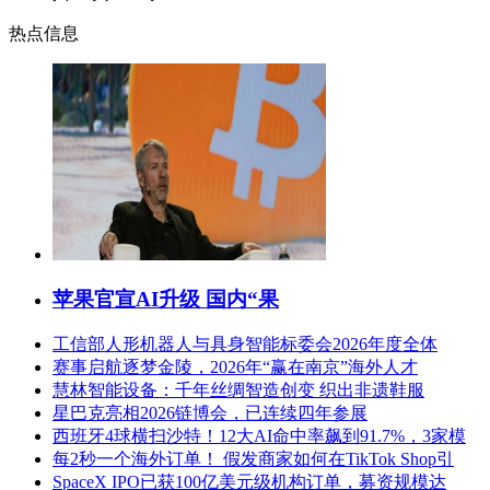
热点信息
苹果官宣AI升级 国内“果
工信部人形机器人与具身智能标委会2026年度全体
赛事启航逐梦金陵，2026年“赢在南京”海外人才
慧林智能设备：千年丝绸智造创变 织出非遗鞋服
星巴克亮相2026链博会，已连续四年参展
西班牙4球横扫沙特！12大AI命中率飙到91.7%，3家模
每2秒一个海外订单！ 假发商家如何在TikTok Shop引
SpaceX IPO已获100亿美元级机构订单，募资规模达