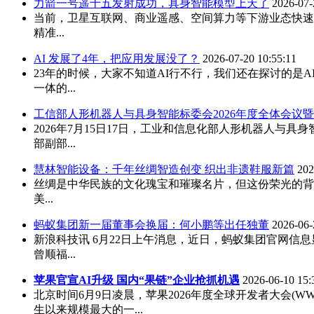
力箭一号遥十五发射成功，具身智能模型上天了
2026-07-
当前，卫星互联网、商业遥感、空间算力等下游业态快速发
精准...
AI 发展了4年，把应用发展没了？
2026-07-20 10:55:11
23年的时候，大家不知道AI行不行，我们还在探讨的是AI
一体的...
工信部人形机器人与具身智能标委会2026年度全体会议暨
2026年7月15日17日，工业和信息化部人形机器人与
部副部...
慧林智能设备：千年丝绸智造创变 织出非遗鞋服新篇
202
丝绸是中华民族的文化瑰宝和璀璨名片，但这份荣光的背
美...
蚂蚁集团新一届董事会换届：何小鹏等出任独董
2026-06-
新浪科技讯 6月22日上午消息，近日，蚂蚁集团官网
曾顺福...
苹果官宣AI升级 国内“果链”企业抢抓机遇
2026-06-10 15:
北京时间6月9日凌晨，苹果2026年度全球开发者大会(WW
生以来规模最大的一...