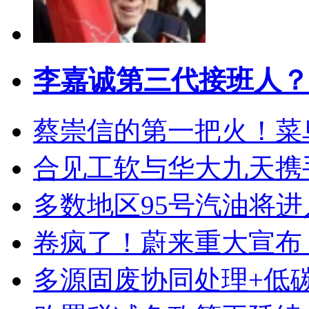
李嘉诚第三代接班人？
蔡崇信的第一把火！菜
合见工软与华大九天携
多数地区95号汽油将进
卷疯了！蔚来重大宣布
多源固废协同处理+低