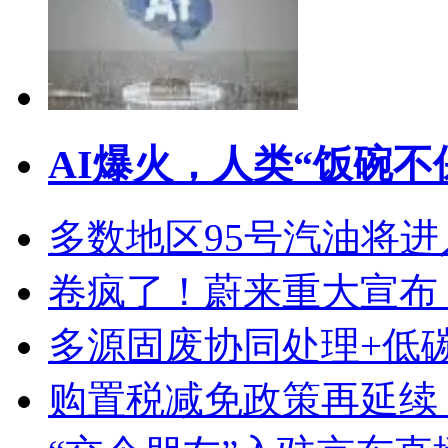
AI爆火，人类“饭碗不
多数地区95号汽油将进
卷疯了！蔚来重大宣布
多源固废协同处理+低
购置税减免政策再延续