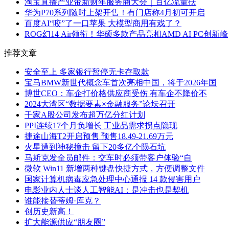
淘宝直播产业带新财年服务商大会｜百亿流量扶
华为P70系列随时上架开售！有门店称4月初可开启
百度AI“咬”了一口苹果 大模型商用有戏了？
ROG幻14 Air领衔！华硕多款产品亮相AMD AI PC创新峰
推荐文章
安全至上 多家银行暂停无卡存取款
宝马BMW新世代概念车首次亮相中国，将于2026年国
博世CEO：车企打价格供应商受伤 有车企不降价不
2024大湾区“数据要素×金融服务”论坛召开
千家A股公司发布超万亿分红计划
PPI连续17个月负增长 工业品需求拐点隐现
捷途山海T2开启预售 预售18.49-21.69万元
火星遭到神秘撞击 留下20多亿个陨石坑
马斯克发全员邮件：交车时必须带客户体验“自
微软 Win11 新增两种键盘快捷方式，方便调整文件
国家计算机病毒应急处理中心通报 14 款侵害用户
电影业内人士谈人工智能AI：是冲击也是契机
谁能接替蒂姆·库克？
创历史新高！
扩大能源供应“朋友圈”