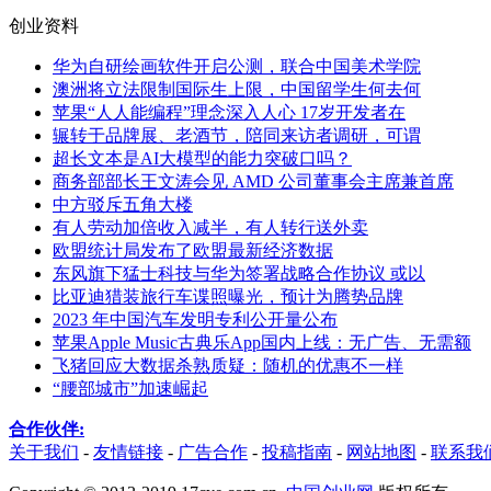
创业资料
华为自研绘画软件开启公测，联合中国美术学院
澳洲将立法限制国际生上限，中国留学生何去何
苹果“人人能编程”理念深入人心 17岁开发者在
辗转于品牌展、老酒节，陪同来访者调研，可谓
超长文本是AI大模型的能力突破口吗？
商务部部长王文涛会见 AMD 公司董事会主席兼首席
中方驳斥五角大楼
有人劳动加倍收入减半，有人转行送外卖
欧盟统计局发布了欧盟最新经济数据
东风旗下猛士科技与华为签署战略合作协议 或以
比亚迪猎装旅行车谍照曝光，预计为腾势品牌
2023 年中国汽车发明专利公开量公布
苹果Apple Music古典乐App国内上线：无广告、无需额
飞猪回应大数据杀熟质疑：随机的优惠不一样
“腰部城市”加速崛起
合作伙伴:
关于我们
-
友情链接
-
广告合作
-
投稿指南
-
网站地图
-
联系我