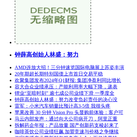
钟薛高创始人林盛：努力
AMD连放大招！三分钟速览国际电脑展上苏姿丰演
20年期超长期特别国债上市首日交易平稳
欢聚集团发布2024年Q1财报: 集团净盈利同比增长
容大合众业绩承压：产能利用率大幅下降，递表
锂业“至暗时刻” 逾七成公司业绩下滑 一季度全
钟薛高创始人林盛：努力改变负起责任的决心没
雷军：小米汽车销量比预计高3-5倍 我很头疼
苹果改善 30 分钟 Vision Pro 头显购前体验：客户可
马云内部发声：通过向大公司病开刀，阿里正重
拆解药企年报：产品放量 国产创新药支棱起来了
咖啡茶饮公司业绩狂飙 加盟竞速与价格之争继续