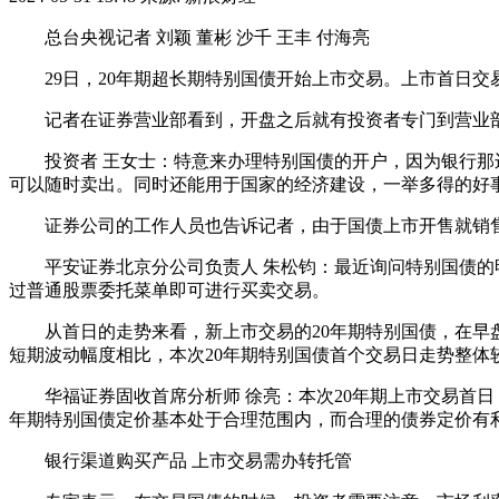
总台央视记者 刘颖 董彬 沙千 王丰 付海亮
29日，20年期超长期特别国债开始上市交易。上市首日交
记者在证券营业部看到，开盘之后就有投资者专门到营业部
投资者 王女士：特意来办理特别国债的开户，因为银行那边
可以随时卖出。同时还能用于国家的经济建设，一举多得的好
证券公司的工作人员也告诉记者，由于国债上市开售就销售
平安证券北京分公司负责人 朱松钧：最近询问特别国债的明
过普通股票委托菜单即可进行买卖交易。
从首日的走势来看，新上市交易的20年期特别国债，在早盘出现
短期波动幅度相比，本次20年期特别国债首个交易日走势整体
华福证券固收首席分析师 徐亮：本次20年期上市交易首日
年期特别国债定价基本处于合理范围内，而合理的债券定价有
银行渠道购买产品 上市交易需办转托管