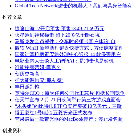
Global Tech Network|进击的机器人！我们与具身智能有
推荐文章
捷途山海T2开启预售 预售18.49-21.69万元
火星遭到神秘撞击 留下20多亿个陨石坑
马斯克发全员邮件：交车时必须带客户体验“自
微软 Win11 新增两种键盘快捷方式，方便调整文件
国家计算机病毒应急处理中心通报 14 款侵害用户
电影业内人士谈人工智能AI：是冲击也是契机
谁能接替蒂姆·库克？
创历史新高！
扩大能源供应“朋友圈”
丰田赚到饱
英特尔CEO：愿为任何公司代工芯片 包括长期竞争
任天堂宣布 2 月 21 日晚间举行第三方游戏直面会
“木头姐”的比特币ETF总资产突破10亿美元，马斯
搭五菱红1号电池 五菱扬光正式发布
苹果最后一款带光驱的MacBook停产：停止发售超
创业资料