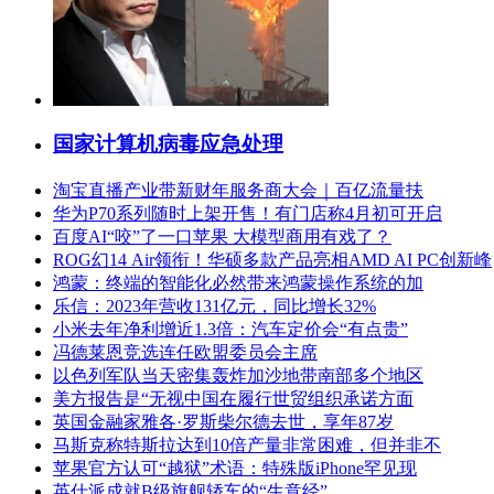
国家计算机病毒应急处理
淘宝直播产业带新财年服务商大会｜百亿流量扶
华为P70系列随时上架开售！有门店称4月初可开启
百度AI“咬”了一口苹果 大模型商用有戏了？
ROG幻14 Air领衔！华硕多款产品亮相AMD AI PC创新峰
鸿蒙：终端的智能化必然带来鸿蒙操作系统的加
乐信：2023年营收131亿元，同比增长32%
小米去年净利增近1.3倍：汽车定价会“有点贵”
冯德莱恩竞选连任欧盟委员会主席
以色列军队当天密集轰炸加沙地带南部多个地区
美方报告是“无视中国在履行世贸组织承诺方面
英国金融家雅各·罗斯柴尔德去世，享年87岁
马斯克称特斯拉达到10倍产量非常困难，但并非不
苹果官方认可“越狱”术语：特殊版iPhone罕见现
英仕派成就B级旗舰轿车的“生意经”